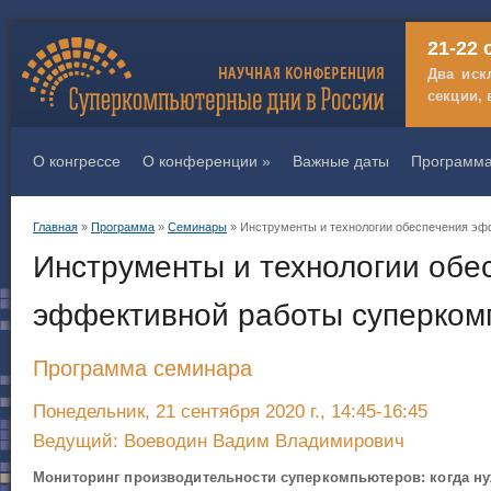
21-22 
Два иск
секции, 
О конгрессе
О конференции
»
Важные даты
Программ
Главная
»
Программа
»
Семинары
» Инструменты и технологии обеспечения эф
Вы здесь
Инструменты и технологии обе
эффективной работы суперком
Программа семинара
Понедельник, 21 сентября 2020 г., 14:45-16:45
Ведущий: Воеводин Вадим Владимирович
Мониторинг производительности суперкомпьютеров: когда н