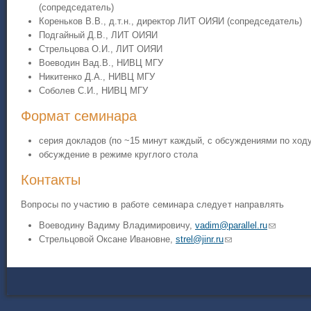
(сопредседатель)
Кореньков В.В., д.т.н., директор ЛИТ ОИЯИ (сопредседатель)
Подгайный Д.В., ЛИТ ОИЯИ
Стрельцова О.И., ЛИТ ОИЯИ
Воеводин Вад.В., НИВЦ МГУ
Никитенко Д.А., НИВЦ МГУ
Соболев С.И., НИВЦ МГУ
Формат семинара
серия докладов (по ~15 минут каждый, с обсуждениями по ход
обсуждение в режиме круглого стола
Контакты
Вопросы по участию в работе семинара следует направлять
Воеводину Вадиму Владимировичу,
vadim@parallel.ru
(ссылка д
Стрельцовой Оксане Ивановне,
strel@jinr.ru
(ссылка для отправк