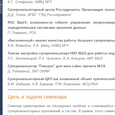
К.С. Стефанов, НИВЦ МГУ
Суперкомпьютерный центр Росгидромета. Организация техно
Д.Д. Телюк, ФГБУ "ГВЦ Росгидромета"
RSC BasIS: возможности гибкого управления гиперконве
определяемыми системами хранения данных
П. Лавренко, РСК
«Бесконечный» анализ качества работы больших суперкомпь
В.В. Воеводин, П.А. Швец, НИВЦ МГУ
Тонкая настройка суперкомпьютера НИУ ВШЭ для работы под
П.С. Костенецкий, Р.А. Чулкевич, В.И. Козырев, НИУ ВШЭ
Суперкомпьютер "Говорун" для мега сайнс проекта NICA
Д. Подгайный, ЛИТ ОИЯИ
Суперкомпьютерный ЦКП как возможный объект критическо
Б.М. Шабанов, А.В. Баранов, П.М. Корепанов, МСЦ РАН
Цель и задачи семинара
Семинар ориентирован на обсуждение проблем и сложившейся 
суперкомпьютерных приложений и систем. В рамках этого семин