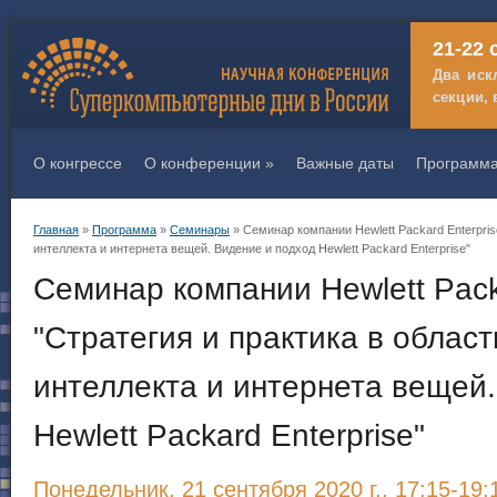
21-22 
Два иск
секции, 
О конгрессе
О конференции
»
Важные даты
Программ
Главная
»
Программа
»
Семинары
» Семинар компании Hewlett Packard Enterpris
Вы здесь
интеллекта и интернета вещей. Видение и подход Hewlett Packard Enterprise"
Семинар компании Hewlett Pack
"Стратегия и практика в област
интеллекта и интернета вещей.
Hewlett Packard Enterprise"
Понедельник, 21 сентября 2020 г., 17:15-19: